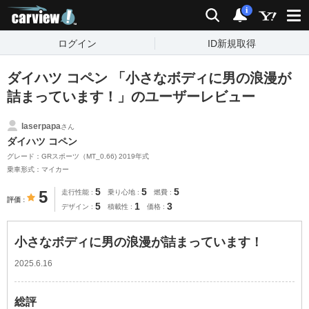
carview!
検索
通知
i
ログイン
ID新規取得
ダイハツ コペン 「小さなボディに男の浪漫が
詰まっています！」のユーザーレビュー
laserpapa
さん
ダイハツ コペン
グレード：GRスポーツ（MT_0.66) 2019年式
乗車形式：マイカー
5
5
5
5
走行性能
乗り心地
燃費
評価
5
1
3
デザイン
積載性
価格
小さなボディに男の浪漫が詰まっています！
2025.6.16
総評