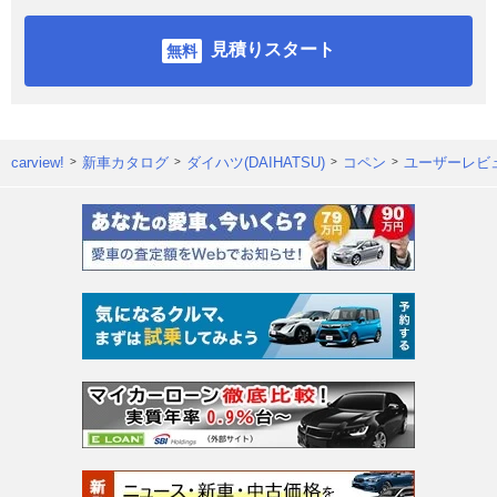
見積りスタート
carview!
新車カタログ
ダイハツ(DAIHATSU)
コペン
ユーザーレビ