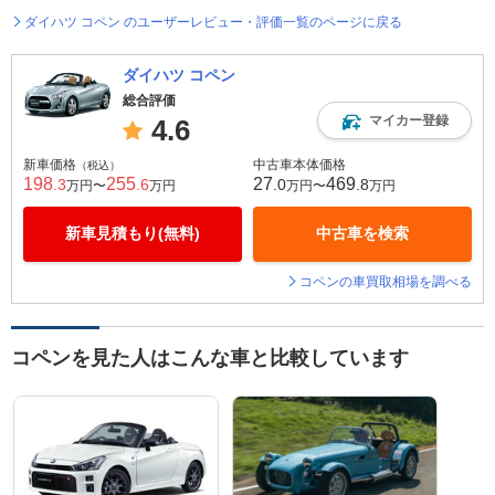
ダイハツ コペン のユーザーレビュー・評価一覧のページに戻る
ダイハツ コペン
総合評価
マイカー登録
4.6
新車価格
中古車本体価格
（税込）
198
255
27
469
.3
.6
.0
.8
万円〜
万円
万円〜
万円
新車見積もり(無料)
中古車を検索
コペンの車買取相場を調べる
コペンを見た人はこんな車と比較しています