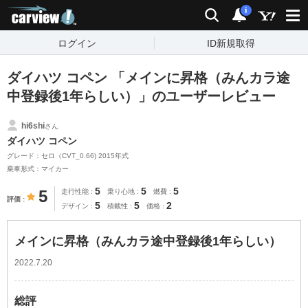
carview!
検索
通知
i
ログイン
ID新規取得
ダイハツ コペン 「メインに昇格（みんカラ途
中登録後1年らしい）」のユーザーレビュー
hi6shi
さん
ダイハツ コペン
グレード：セロ（CVT_0.66) 2015年式
乗車形式：マイカー
5
5
5
5
走行性能
乗り心地
燃費
評価
5
5
2
デザイン
積載性
価格
メインに昇格（みんカラ途中登録後1年らしい）
2022.7.20
総評