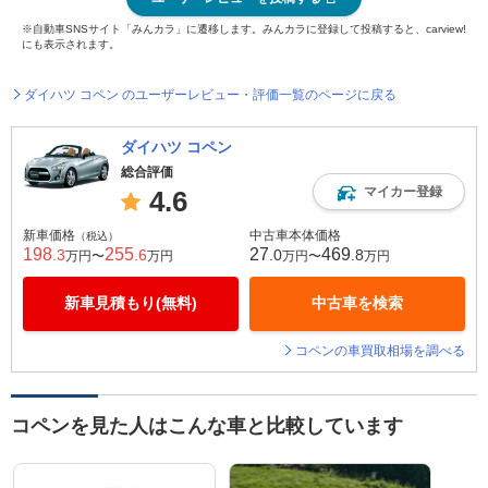
※自動車SNSサイト「みんカラ」に遷移します。みんカラに登録して投稿すると、carview!
にも表示されます。
ダイハツ コペン のユーザーレビュー・評価一覧のページに戻る
ダイハツ コペン
総合評価
マイカー登録
4.6
新車価格
中古車本体価格
（税込）
198
255
27
469
.3
.6
.0
.8
万円〜
万円
万円〜
万円
新車見積もり(無料)
中古車を検索
コペンの車買取相場を調べる
コペンを見た人はこんな車と比較しています