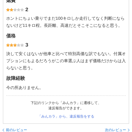
燃費
2
ホントにちょい乗りでまだ100キロしか走行してなく判断になら
ないけど11キロ程。長距離、高速だとそこそこになると思う。
価格
3
決して安くはないが他車と比べて特別高価な訳でもない。付属オ
プションにもよるだろうがこの車選ぶ人はまず価格だけからは入
らないと思う。
故障経験
今の所ありません。
下記のリンクから「みんカラ」に遷移して、
違反報告ができます。
「みんカラ」から、違反報告をする
前のレビュー
次のレビュー