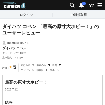
carview!
検索
通知
i
ログイン
ID新規取得
ダイハツ コペン 「最高の原寸大ホビー！」の
ユーザーレビュー
mametaro02
さん
ダイハツ コペン
グレード：- 2014年式
乗車形式：マイカー
3
3
2
5
走行性能
乗り心地
燃費
評価
5
1
3
デザイン
積載性
価格
最高の原寸大ホビー！
2022.7.12
総評