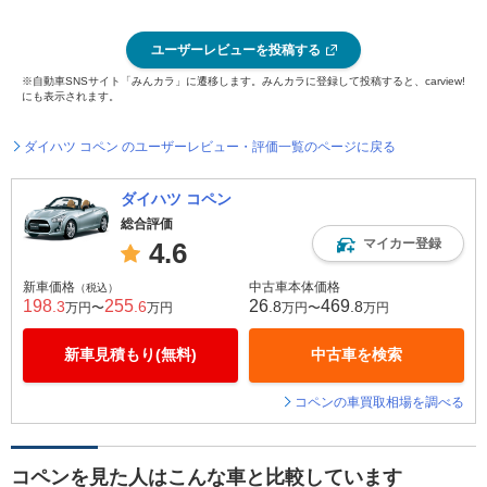
ユーザーレビューを投稿する
※自動車SNSサイト「みんカラ」に遷移します。みんカラに登録して投稿すると、carview!
にも表示されます。
ダイハツ コペン のユーザーレビュー・評価一覧のページに戻る
ダイハツ コペン
総合評価
マイカー登録
4.6
新車価格
中古車本体価格
（税込）
198
255
26
469
.3
.6
.8
.8
万円〜
万円
万円〜
万円
新車見積もり(無料)
中古車を検索
コペンの車買取相場を調べる
コペンを見た人はこんな車と比較しています