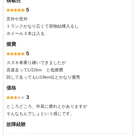
積載性
5
意外や意外
トランクかなり広くて荷物結構入るし
ホイール３本は入る
燃費
5
スズキ車乗り継いできましたが
高速走ってL/22km と低燃費
回して走ってもL/19km位とかなり優秀
価格
3
ところどころ、外装に擦れとかありますが
そんなもんでしょという感じです。
故障経験