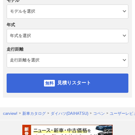
モデル
年式
走行距離
見積りスタート
carview!
新車カタログ
ダイハツ(DAIHATSU)
コペン
ユーザーレビ