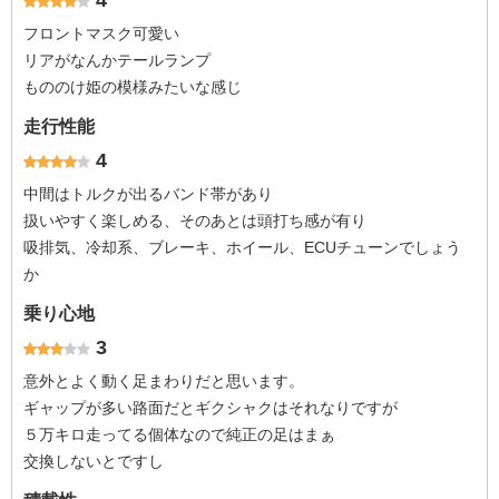
4
フロントマスク可愛い
リアがなんかテールランプ
もののけ姫の模様みたいな感じ
走行性能
4
中間はトルクが出るバンド帯があり
扱いやすく楽しめる、そのあとは頭打ち感が有り
吸排気、冷却系、ブレーキ、ホイール、ECUチューンでしょう
か
乗り心地
3
意外とよく動く足まわりだと思います。
ギャップが多い路面だとギクシャクはそれなりですが
５万キロ走ってる個体なので純正の足はまぁ
交換しないとですし