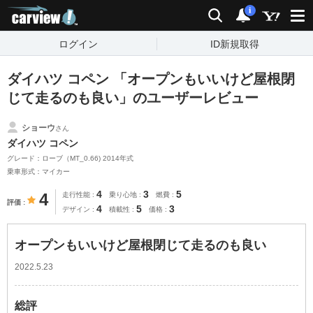
carview!
検索
通知
i
ログイン
ID新規取得
ダイハツ コペン 「オープンもいいけど屋根閉
じて走るのも良い」のユーザーレビュー
ショーウ
さん
ダイハツ コペン
グレード：ローブ（MT_0.66) 2014年式
乗車形式：マイカー
4
3
5
4
走行性能
乗り心地
燃費
評価
4
5
3
デザイン
積載性
価格
オープンもいいけど屋根閉じて走るのも良い
2022.5.23
総評