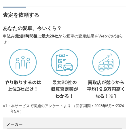
査定を依頼する
あなたの愛車、今いくら？
申込み
最短3時間後
に
最大20社
から愛車の査定結果をWebでお知ら
せ！
※1：本サービスで実施のアンケートより （回答期間：2023年6月〜2024
年5月）
メーカー