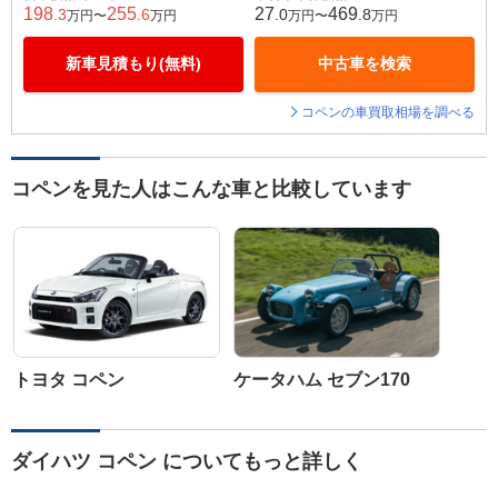
198
255
27
469
.3
.6
.0
.8
万円〜
万円
万円〜
万円
新車見積もり(無料)
中古車を検索
コペンの車買取相場を調べる
コペンを見た人はこんな車と比較しています
トヨタ コペン
ケータハム セブン170
ダイハツ コペン についてもっと詳しく