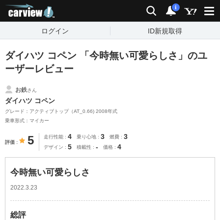
carview!
検索
通知
i
ログイン
ID新規取得
ダイハツ コペン 「今時無い可愛らしさ」のユ
ーザーレビュー
お鉄
さん
ダイハツ コペン
グレード：アクティブトップ（AT_0.66) 2008年式
乗車形式：マイカー
4
3
3
5
走行性能
乗り心地
燃費
評価
5
-
4
デザイン
積載性
価格
今時無い可愛らしさ
2022.3.23
総評