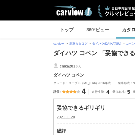
トップ
360°ビュー
カタ
carview!
新車カタログ
ダイハツ(DAIHATSU)
コペン
ダイハツ コペン 「妥協でき
chika203
さん
ダイハツ コペン
グレード：ローブ S（MT_0.66) 2016年式
乗車形式：
4
4
5
評価
走行性能
乗り心地
妥協できるギリギリ
2021.11.28
総評