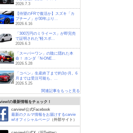
2026.7.3
【待望のFRで復活か】スズキ「カ
プチーノ」が30年ぶり...
2026.6.16
「300万円のミライース」が即完売
で証明された“軽スポ...
2026.6.3
「スーパーワン」の陰に隠れた本
命！ ホンダ「N-ONE...
2026.5.28
「コペン」生産終了まで約3か月。6
月までは受注可能も、...
2026.5.25
関連記事をもっと見る
rview!の最新情報をチェック！
carview!公式Facebook
最新のクルマ情報をお届けするcarvie
w!オフィシャルページ
（外部サイト）
carview!公式X（旧Twitter）