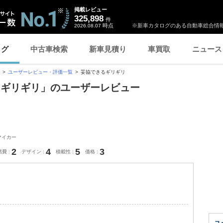
掲載レビュー
325,898
件
時点
※新車カタログのある自動車総合情報
2026.08.07
ログ
中古車検索
新車見積り
車買取
ニュース
ユーザーレビュー・評価一覧
妥協できるギリギリ
るギリギリ」のユーザーレビュー
マイカー
2
4
5
3
燃費
デザイン
積載性
価格