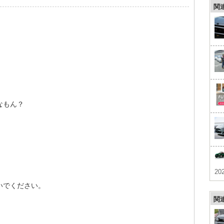
関
なもん？
。
202
いでください。
関