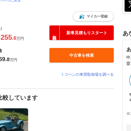
のページに戻る
マイカー登録
込）
あ
新車見積もりスタート
255
.6
〜
万円
格
中古車を検索
申
69
.8
万円
愛
コペンの車買取相場を調べる
比較しています
※