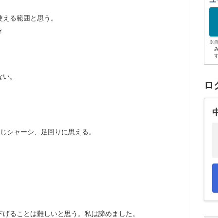
ユ
使える範囲と思う。
を
※
ない。
ロ
と同じシャーシ、足回りに思える。
下げることは難しいと思う。私は諦めました。