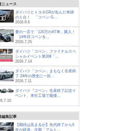
連ニュース
ダイハツとトヨタGRが生んだ奇跡
の１台！ 「コペン G...
2026.8.6
妻の一言で「120万のAT車」購入！
14年目コペンを...
2026.7.25
ダイハツ「コペン」ファイナルスペ
シャルイベント第3弾「...
2026.7.14
ダイハツ「コペン」まもなく生産終
了 24年の歴史に一区...
2026.7.11
ダイハツ『コペン』生産終了記念イ
ベント、本社工場で最後...
6.7.10
連編集記事
【期待は高まるが】先代終了から5
年が経過。次期「アルト...