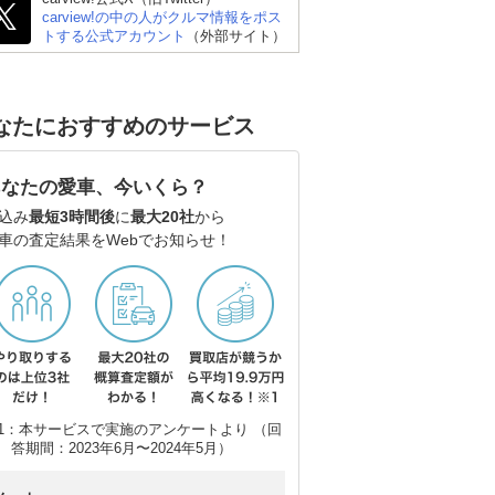
carview!の中の人がクルマ情報をポス
トする公式アカウント
（外部サイト）
なたにおすすめのサービス
あなたの愛車、今いくら？
込み
最短3時間後
に
最大20社
から
車の査定結果をWebでお知らせ！
1：本サービスで実施のアンケートより （回
答期間：2023年6月〜2024年5月）