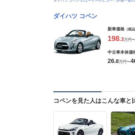
ダイハツ コペン のユーザーレビュー・評価一覧
ダイハツ コペン
新車価格
（税
198
.3
万円
中古車本体価
26
4
.8
万円
〜
コペンを見た人はこんな車と