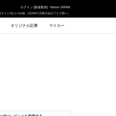
ログイン
[
新規取得
]
Yahoo! JAPAN
サイト5社との比較（2026年2月株式会社プラグ調べ）
オリジナル記事
マイカー