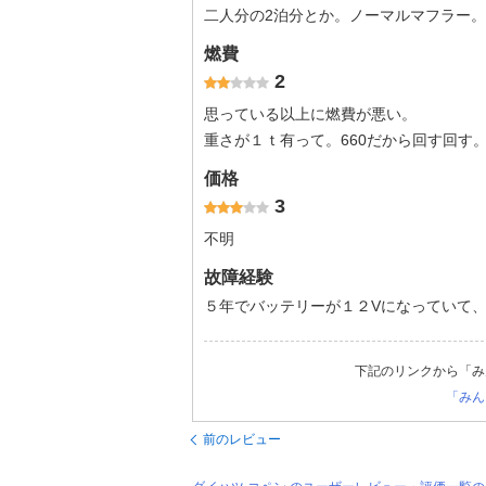
二人分の2泊分とか。ノーマルマフラー。
燃費
2
思っている以上に燃費が悪い。
重さが１ｔ有って。660だから回す回す
価格
3
不明
故障経験
５年でバッテリーが１２Vになっていて、
下記のリンクから「み
「みん
前のレビュー