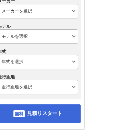
メーカー
モデル
年式
走行距離
見積りスタート