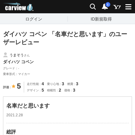
carview!
検索
通知
i
ログイン
ID新規取得
ダイハツ コペン 「名車だと思います」のユー
ザーレビュー
うまそう
さん
ダイハツ コペン
グレード：-
乗車形式：マイカー
4
3
3
5
走行性能
乗り心地
燃費
評価
5
2
3
デザイン
積載性
価格
名車だと思います
2021.2.28
総評