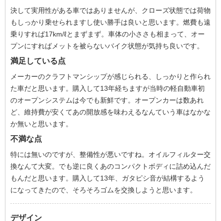
決して実用性がある車ではありませんが、クローズ状態では荷物
もしっかり乗せられますし使い勝手は良いと思います。燃費も遠
乗りすれば17km/ℓとまずまず。車体の小ささも相まって、オー
プンにすればメットを被らないバイク状態が気持ち良いです。
満足している点
メーカーのクラフトマンシップが感じられる、しっかりと作られ
た車だと思います。購入して13年経ちますが当時の軽自動車初
のオープンシステムは今でも新鮮です。オープンカーは数あれ
ど、維持費が安くてあの開放感を味わえるなんていう車はなかな
か無いと思います。
不満な点
特には無いのですが、整備性が悪いですね。オイルフィルター交
換なんて大変。でも逆に良くあのコンパクトボディに詰め込んだ
もんだと思います。購入して13年、ガタピシ音が結構するよう
になってきたので、そろそろゴムを交換しようと思います。
デザイン