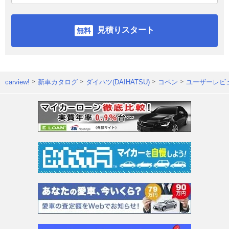
見積りスタート
carview!
新車カタログ
ダイハツ(DAIHATSU)
コペン
ユーザーレビ