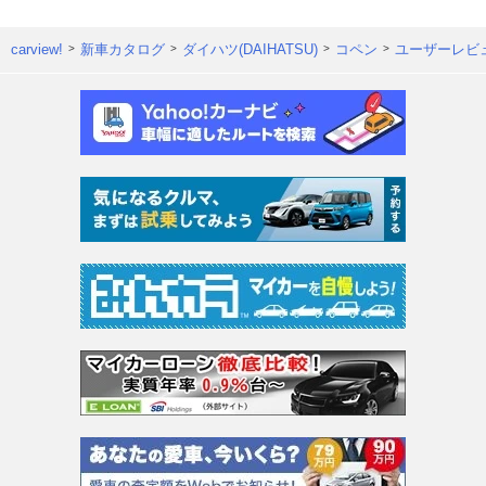
carview!
新車カタログ
ダイハツ(DAIHATSU)
コペン
ユーザーレビ