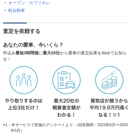
オープン・カブリオレ
軽自動車
査定を依頼する
あなたの愛車、今いくら？
申込み
最短3時間後
に
最大20社
から愛車の査定結果をWebでお知ら
せ！
※1：本サービスで実施のアンケートより （回答期間：2023年6月〜2024
年5月）