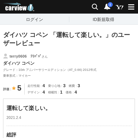
carview!
検索
通知
i
ログイン
ID新規取得
ダイハツ コペン 「運転して楽しい。」のユー
ザーレビュー
terry0606 ﾃﾘﾊﾟﾊﾟ
さん
ダイハツ コペン
グレード：10th アニバーサリーエディション（AT_0.66) 2012年式
乗車形式：マイカー
4
3
3
5
走行性能
乗り心地
燃費
評価
4
1
4
デザイン
積載性
価格
運転して楽しい。
2021.2.4
総評