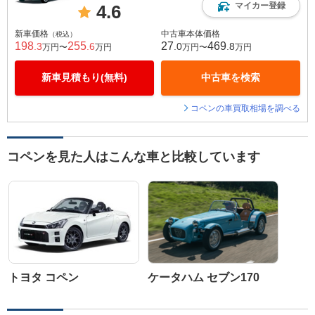
マイカー登録
4.6
新車価格
中古車本体価格
（税込）
198
255
27
469
.3
.6
.0
.8
万円〜
万円
万円〜
万円
新車見積もり(無料)
中古車を検索
コペンの車買取相場を調べる
コペンを見た人はこんな車と比較しています
トヨタ コペン
ケータハム セブン170