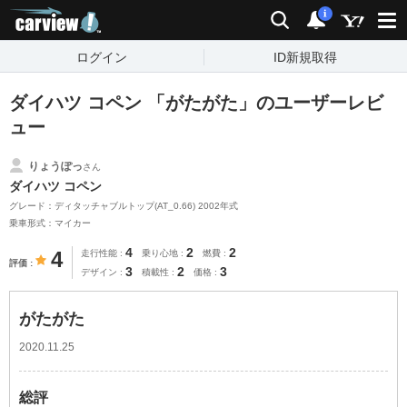
carview!
検索
通知
i
ログイン
ID新規取得
ダイハツ コペン 「がたがた」のユーザーレビ
ュー
りょうぽっ
さん
ダイハツ コペン
グレード：ディタッチャブルトップ(AT_0.66) 2002年式
乗車形式：マイカー
4
2
2
4
走行性能
乗り心地
燃費
評価
3
2
3
デザイン
積載性
価格
がたがた
2020.11.25
総評