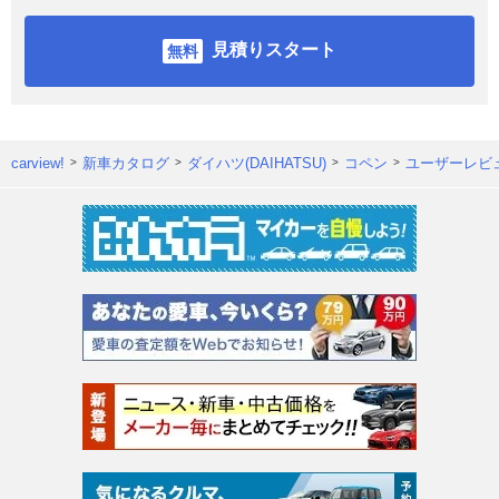
見積りスタート
carview!
新車カタログ
ダイハツ(DAIHATSU)
コペン
ユーザーレビ