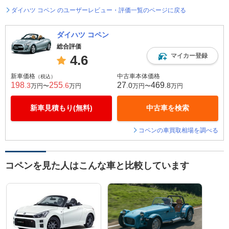
ダイハツ コペン のユーザーレビュー・評価一覧のページに戻る
ダイハツ コペン
総合評価
マイカー登録
4.6
新車価格
中古車本体価格
（税込）
198
255
27
469
.3
.6
.0
.8
万円〜
万円
万円〜
万円
新車見積もり(無料)
中古車を検索
コペンの車買取相場を調べる
コペンを見た人はこんな車と比較しています