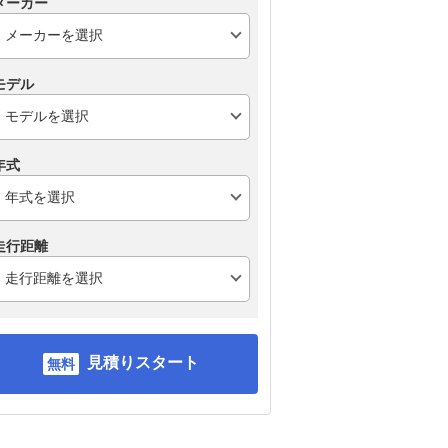
メーカー
モデル
年式
走行距離
見積りスタート