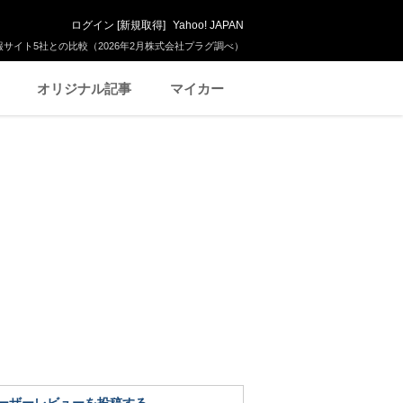
ログイン
[
新規取得
]
Yahoo! JAPAN
サイト5社との比較（2026年2月株式会社プラグ調べ）
オリジナル記事
マイカー