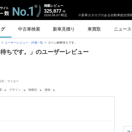
掲載レビュー
325,877
件
時点
※新車カタログのある自動車総合情報
2026.08.07
ログ
中古車検索
新車見積り
車買取
ニュース
ユーザーレビュー・評価一覧
コペン納車待ちです。
車待ちです。」のユーザーレビュー
形式：マイカー
-
-
-
-
費
デザイン
積載性
価格