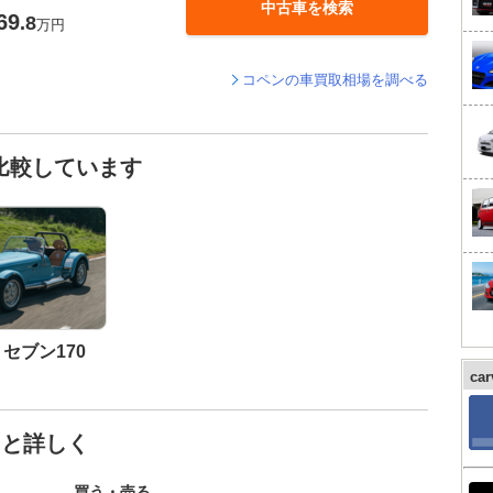
中古車を検索
69
.8
万円
コペンの車買取相場を調べる
比較しています
セブン170
ca
っと詳しく
買う・売る