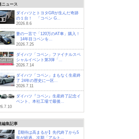
連ニュース
ダイハツとトヨタGRが生んだ奇跡
の１台！ 「コペン G...
2026.8.6
妻の一言で「120万のAT車」購入！
14年目コペンを...
2026.7.25
ダイハツ「コペン」ファイナルスペ
シャルイベント第3弾「...
2026.7.14
ダイハツ「コペン」まもなく生産終
了 24年の歴史に一区...
2026.7.11
ダイハツ『コペン』生産終了記念イ
ベント、本社工場で最後...
6.7.10
連編集記事
【期待は高まるが】先代終了から5
年が経過。次期「アルト...