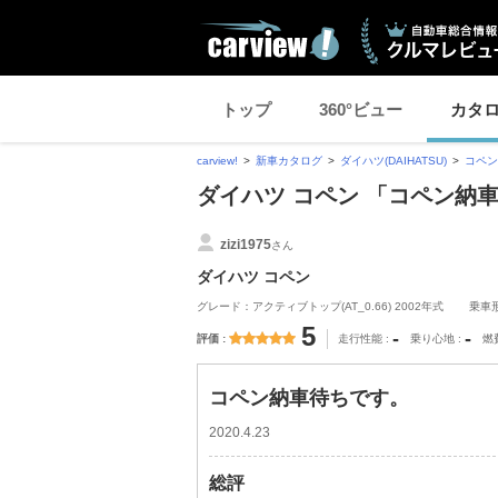
トップ
360°ビュー
カタ
carview!
新車カタログ
ダイハツ(DAIHATSU)
コペン
ダイハツ コペン 「コペン納
zizi1975
さん
ダイハツ コペン
グレード：アクティブトップ(AT_0.66) 2002年式
乗車
5
-
-
評価
走行性能
乗り心地
燃
コペン納車待ちです。
2020.4.23
総評