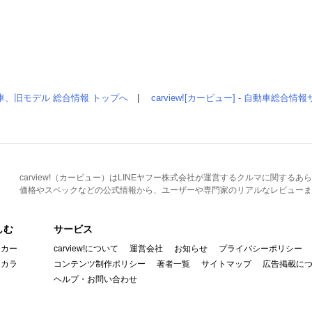
車、旧モデル 総合情報 トップへ
|
carview![カービュー] - 自動車総合
carview!（カービュー）はLINEヤフー株式会社が運営するクルマに関す
価格やスペックなどの公式情報から、ユーザーや専門家のリアルなレビューま
しむ
サービス
イカー
carview!について
運営会社
お知らせ
プライバシーポリシー
んカラ
コンテンツ制作ポリシー
著者一覧
サイトマップ
広告掲載に
ヘルプ・お問い合わせ