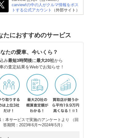
carview!の中の人がクルマ情報をポス
トする公式アカウント
（外部サイト）
なたにおすすめのサービス
あなたの愛車、今いくら？
込み
最短3時間後
に
最大20社
から
車の査定結果をWebでお知らせ！
1：本サービスで実施のアンケートより （回
答期間：2023年6月〜2024年5月）