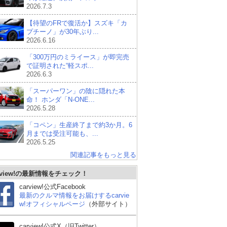
2026.7.3
【待望のFRで復活か】スズキ「カ
プチーノ」が30年ぶり...
2026.6.16
「300万円のミライース」が即完売
で証明された“軽スポ...
2026.6.3
「スーパーワン」の陰に隠れた本
命！ ホンダ「N-ONE...
2026.5.28
「コペン」生産終了まで約3か月。6
月までは受注可能も、...
2026.5.25
関連記事をもっと見る
rview!の最新情報をチェック！
carview!公式Facebook
最新のクルマ情報をお届けするcarvie
w!オフィシャルページ
（外部サイト）
carview!公式X（旧Twitter）