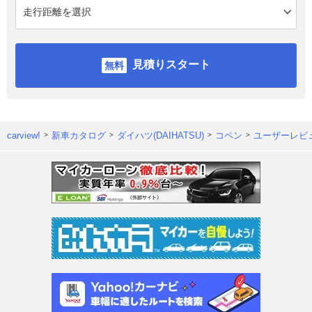
見積りスタート
carview!
新車カタログ
ダイハツ(DAIHATSU)
コペン
ユーザーレビ