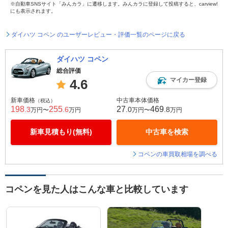
※自動車SNSサイト「みんカラ」に遷移します。みんカラに登録して投稿すると、carview!
にも表示されます。
ダイハツ コペン のユーザーレビュー・評価一覧のページに戻る
ダイハツ コペン
総合評価
マイカー登録
4.6
新車価格
中古車本体価格
（税込）
198
255
27
469
.3
.6
.0
.8
万円〜
万円
万円〜
万円
新車見積もり(無料)
中古車を検索
コペンの車買取相場を調べる
コペンを見た人はこんな車と比較しています