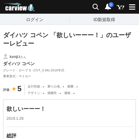
carview!
検索
通知
i
ログイン
ID新規取得
ダイハツ コペン 「欲しいーーー！」のユーザ
ーレビュー
kenji.t
さん
ダイハツ コペン
グレード：ローブ S（CVT_0.66) 2016年式
乗車形式：マイカー
-
-
-
5
走行性能
乗り心地
燃費
評価
-
-
-
デザイン
積載性
価格
欲しいーーー！
2019.1.28
総評