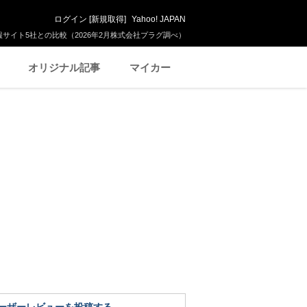
ログイン
[
新規取得
]
Yahoo! JAPAN
サイト5社との比較（2026年2月株式会社プラグ調べ）
オリジナル記事
マイカー