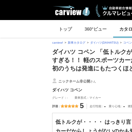
トップ
360°ビュー
カタ
carview!
新車カタログ
ダイハツ(DAIHATSU)
コペン
ダイハツ コペン 「低トルク
すぎる！！ 軽のスポーツカ
初のうちは発進にもたつくほ
ニックネーム非公開
さん
ダイハツ コペン
グレード：-
乗車形式：マイカー
5
-
-
評価
走行性能
乗り心地
燃
低トルクが・・・・ はっきり言
カーだからしょうがないのかも