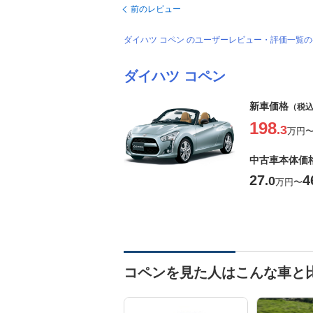
前のレビュー
ダイハツ コペン のユーザーレビュー・評価一覧
ダイハツ コペン
新車価格
（税
198
.3
万円
中古車本体価
27
4
.0
万円
〜
コペンを見た人はこんな車と