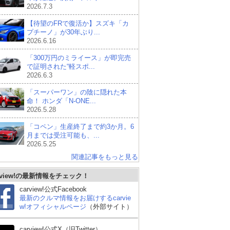
2026.7.3
【待望のFRで復活か】スズキ「カ
プチーノ」が30年ぶり...
2026.6.16
「300万円のミライース」が即完売
で証明された“軽スポ...
2026.6.3
「スーパーワン」の陰に隠れた本
命！ ホンダ「N-ONE...
2026.5.28
「コペン」生産終了まで約3か月。6
月までは受注可能も、...
2026.5.25
関連記事をもっと見る
rview!の最新情報をチェック！
carview!公式Facebook
最新のクルマ情報をお届けするcarvie
w!オフィシャルページ
（外部サイト）
carview!公式X（旧Twitter）