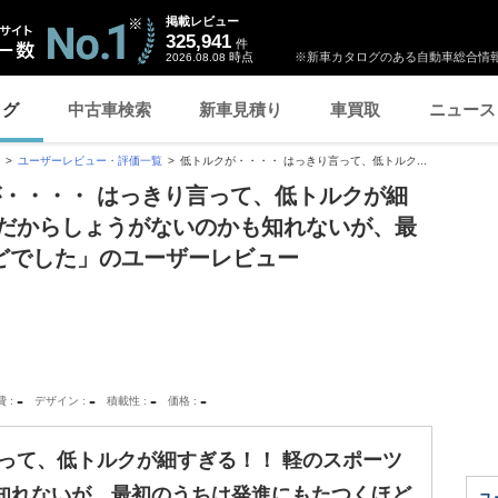
掲載レビュー
325,941
件
時点
※新車カタログのある自動車総合情報
2026.08.08
ログ
中古車検索
新車見積り
車買取
ニュース
ユーザーレビュー・評価一覧
低トルクが・・・・ はっきり言って、低トルク...
が・・・・ はっきり言って、低トルクが細
ーだからしょうがないのかも知れないが、最
どでした」のユーザーレビュー
-
-
-
-
費
デザイン
積載性
価格
って、低トルクが細すぎる！！ 軽のスポーツ
知れないが、最初のうちは発進にもたつくほど