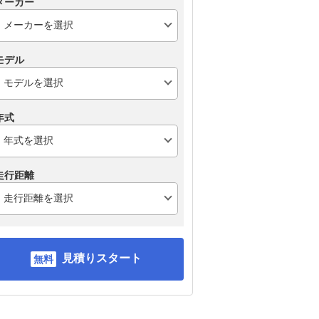
メーカー
モデル
年式
走行距離
見積りスタート