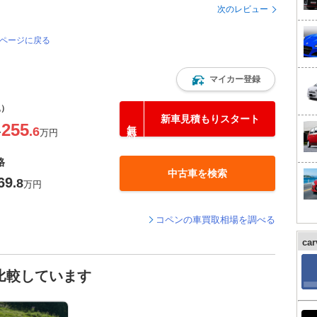
次のレビュー
のページに戻る
マイカー登録
込）
新車見積もりスタート
255
.6
〜
万円
格
中古車を検索
69
.8
万円
コペンの車買取相場を調べる
ca
比較しています