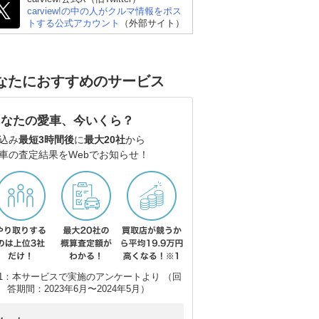
carview!の中の人がクルマ情報をポス
トする公式アカウント
（外部サイト）
なたにおすすめのサービス
あなたの愛車、今いくら？
込み
最短3時間後
に
最大20社
から
車の査定結果をWebでお知らせ！
1：本サービスで実施のアンケートより （回
答期間：2023年6月〜2024年5月）