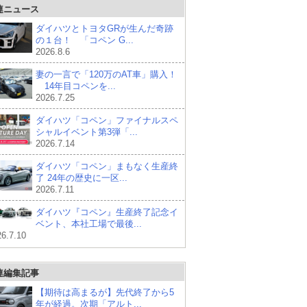
連ニュース
ダイハツとトヨタGRが生んだ奇跡
の１台！ 「コペン G...
2026.8.6
妻の一言で「120万のAT車」購入！
14年目コペンを...
2026.7.25
ダイハツ「コペン」ファイナルスペ
シャルイベント第3弾「...
2026.7.14
ダイハツ「コペン」まもなく生産終
了 24年の歴史に一区...
2026.7.11
ダイハツ『コペン』生産終了記念イ
ベント、本社工場で最後...
6.7.10
連編集記事
【期待は高まるが】先代終了から5
年が経過。次期「アルト...