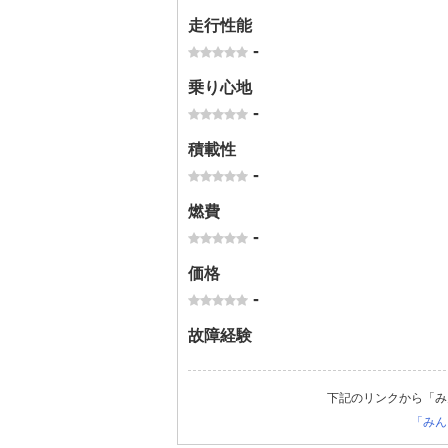
走行性能
-
乗り心地
-
積載性
-
燃費
-
価格
-
故障経験
下記のリンクから「み
「みん