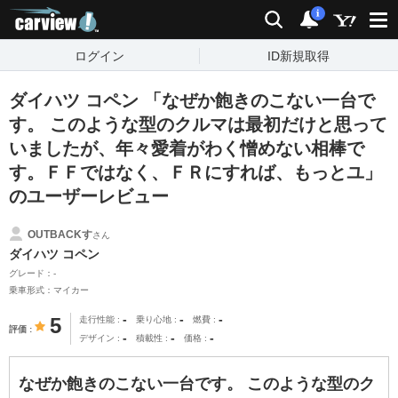
carview!
検索
通知
i
ログイン
ID新規取得
ダイハツ コペン 「なぜか飽きのこない一台で
す。 このような型のクルマは最初だけと思って
いましたが、年々愛着がわく憎めない相棒で
す。ＦＦではなく、ＦＲにすれば、もっとユ」
のユーザーレビュー
OUTBACKす
さん
ダイハツ コペン
グレード：-
乗車形式：マイカー
-
-
-
5
走行性能
乗り心地
燃費
評価
-
-
-
デザイン
積載性
価格
なぜか飽きのこない一台です。 このような型のク