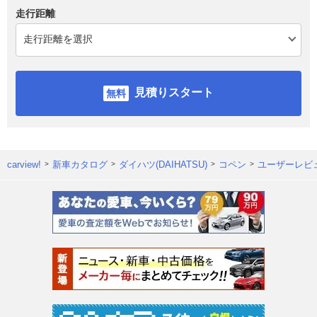
走行距離
見積りスタート
carview!
新車カタログ
ダイハツ(DAIHATSU)
コペン
ユーザーレビ