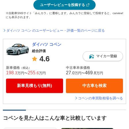
ユーザーレビューを投稿する
※自動車SNSサイト「みんカラ」に遷移します。みんカラに登録して投稿すると、carview!
にも表示されます。
ダイハツ コペン のユーザーレビュー・評価一覧のページに戻る
ダイハツ コペン
総合評価
マイカー登録
4.6
新車価格
中古車本体価格
（税込）
198
255
27
469
.3
.6
.0
.8
万円〜
万円
万円〜
万円
新車見積もり(無料)
中古車を検索
コペンの車買取相場を調べる
コペンを見た人はこんな車と比較しています