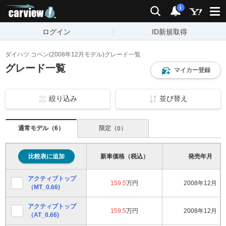
carview!
検索
通知
i
ログイン
ID新規取得
ダイハツ コペン(2008年12月モデル)グレード一覧
グレード一覧
マイカー登録
絞り込み
並び替え
通常モデル（
）
6
限定（
）
0
比較表に追加
新車価格（税込）
発売年月
アクティブトップ
159.5
万円
2008年12月
（MT_0.66)
アクティブトップ
159.5
万円
2008年12月
（AT_0.66)