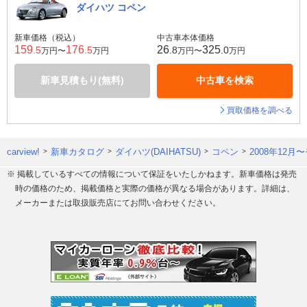
ダイハツ コペン
新車価格（税込）
中古車本体価格
159
176
26
325
.5
.5
.8
.0
万円〜
万円
万円〜
万円
新車見積もり(無料)
中古車を検索
買取価格を調べる
carview!
新車カタログ
ダイハツ(DAIHATSU)
コペン
2008年12月
※ 掲載しているすべての情報について保証をいたしかねます。新車価格は発売
時の価格のため、掲載価格と実際の価格が異なる場合があります。詳細は、
メーカーまたは取扱販売店にてお問い合わせください。