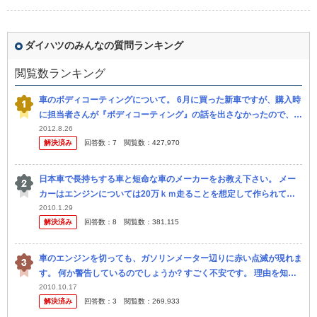
ダイハツのみんなの質問ランキング
閲覧数ランキング
車のボディコーティングについて。 6月に買った新車ですが、購入時
に担当者さんが『ボディコーティング』の話を出さなかったので、僕
自身もボディコーティングについては忘れていたのですが 、これっ
2012.8.26
解決済み
回答数：
7
閲覧数：
427,970
てや...
日本車で長持ちする車と短命な車のメーカーをお教え下さい。 メー
カーはエンジンについては20万ｋｍ走ることを想定して作られてい
ると聞きます。 実際に車を所有されて寿命の短い車・長い車がある
2010.1.29
解決済み
回答数：
8
閲覧数：
381,115
と思い...
車のエンジンを切っても、ガソリンメーター辺りに赤い点滅が現れま
す。 何か警告しているのでしょうか? すごく不安です。 理由を知っ
ていましたら誰か教えて下さい！ 車の種類はダイハツの鹿がCMし
2010.10.17
解決済み
回答数：
3
閲覧数：
269,933
て...