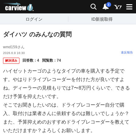
carview!
検索
通知
i
ログイン
ID新規取得
ダイハツ のみんなの質問
wmd159さん
違反報告
2026.6.9 16:30
回答数：
4
閲覧数：
74
解決済み
ハイゼットカーゴのようなタイプの車を購入する予定で
す。やはりドライブレコーダーを付けた方が良いですよ
ね。ディーラーの見積もりでは7〜8万円くらいで、できる
だけ予算を抑えたいです。
そこでお聞きしたいのは、ドライブレコーダー自分で購
入、取付けは業者さんに依頼するのは難しいでしょうか？
また、予算抑えめのおすすめドライブレコーダーを教えて
いただけますか？よろしくお願いします。