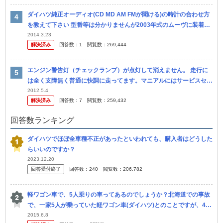
ダイハツ純正オーディオ(CD MD AM FMが聞ける)の時計の合わせ方
を教えて下さい 型番等は分かりませんが2003年式のムーヴに装着さ
れていたよくあるやつです 1～6までの番号が横に並んでます
2014.3.23
解決済み
回答数：
1
閲覧数：
269,444
エンジン警告灯（チェックランプ）が点灯して消えません。 走行に
は全く支障無く普通に快調に走ってます。マニアルにはサービスセン
ターに行ってくださいとしか書いてないのですが、 どんな故障が考
2012.5.4
解決済み
回答数：
7
閲覧数：
259,432
えられま...
回答数ランキング
ダイハツでほぼ全車種不正があったといわれても、購入者はどうした
らいいのですか？
2023.12.20
回答受付終了
回答数：
240
閲覧数：
206,782
軽ワゴン車で、5人乗りの車ってあるのでしょうか？北海道での事故
で、一家5人が乗っていた軽ワゴン車(ダイハツ)とのことですが、4人
亡くなられて1人重体、 気の毒なもらい事故のようですが、定員オー
2015.6.8