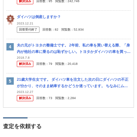
解決済み
回答数：
95
閲覧数：
242,746
バ...
ダイハツは倒産しますか？
2023.12.21
回答受付終了
回答数：
82
閲覧数：
52,934
夫の兄がトヨタの整備士です。 2年前、私の車を買い替える際、「身
内が他社の車に乗るのは恥ずかしい。トヨタかダイハツの車を買って
くれ」と言われました。「そういうものなのかな？」と思い、ダイハ
2018.7.8
解決済み
回答数：
79
閲覧数：
20,418
ツの車...
21歳大学生女です。 ダイハツ車を注文した次の日にダイハツの不正
が分かり、そのまま納車するかどうか迷っています。 ちなみにムー
ブキャンバスです。試乗した時に見た目も内装も全て気に入ってて納
2023.12.27
解決済み
回答数：
73
閲覧数：
2,284
車を楽...
査定を依頼する