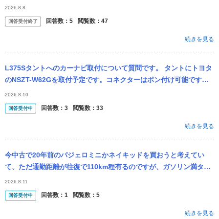
ューエルタンクカバーにキャラクターのシールが貼られています。
2026.8.8
これを剥が...
回答数：
5
閲覧数：
47
回答受付終了
続きを見る
L375Sタントへのカーナビ取付について質問です。 タントにトヨタ
のNSZT-W62Gを取付予定です。コネクターはポン付け可能です
か？ また、GPSと地デジアンテナは別途必要ですか？
2026.8.10
回答数：
3
閲覧数：
33
回答受付中
続きを見る
今中古で20年前のパジェロミニかネイキッドを買おうと考えてい
て、ただ通勤距離が往復で110km程有るのですが、ガソリン満タン
で何日程持つと思いますか？
2026.8.11
回答数：
1
閲覧数：
5
回答受付中
続きを見る