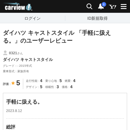
carview!
検索
通知
i
ログイン
ID新規取得
ダイハツ キャストスタイル 「手軽に扱え
る。」のユーザーレビュー
0321
さん
ダイハツ キャストスタイル
グレード：- 2015年式
乗車形式：家族所有
4
5
4
5
走行性能
乗り心地
燃費
評価
5
3
4
デザイン
積載性
価格
手軽に扱える。
2023.8.12
総評