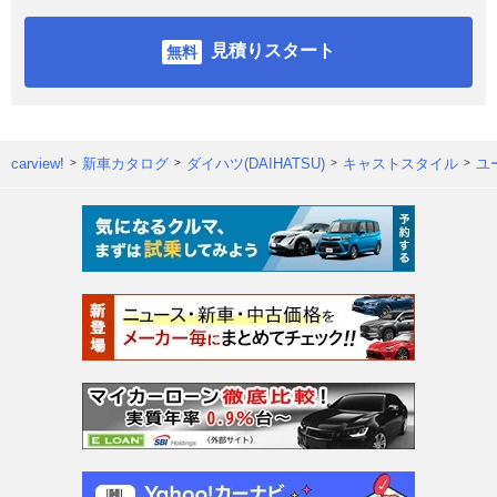
見積りスタート
carview!
新車カタログ
ダイハツ(DAIHATSU)
キャストスタイル
ユ