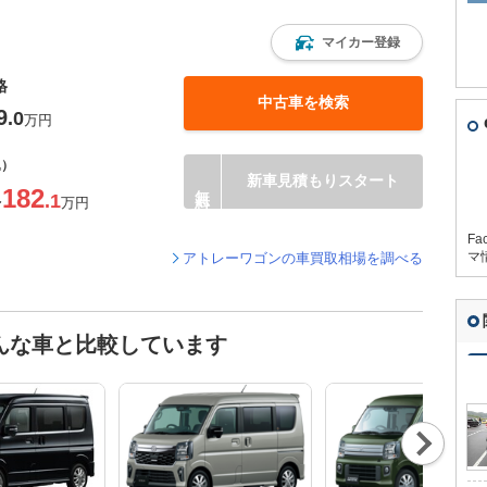
マイカー登録
格
中古車を検索
9
.0
万円
込）
新車見積もりスタート
182
.1
〜
万円
Fa
マ
アトレーワゴンの車買取相場を調べる
んな車と比較しています
Nex
t