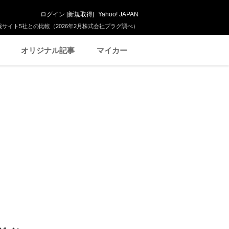
ログイン
[
新規取得
]
Yahoo! JAPAN
サイト5社との比較（2026年2月株式会社プラグ調べ）
オリジナル記事
マイカー