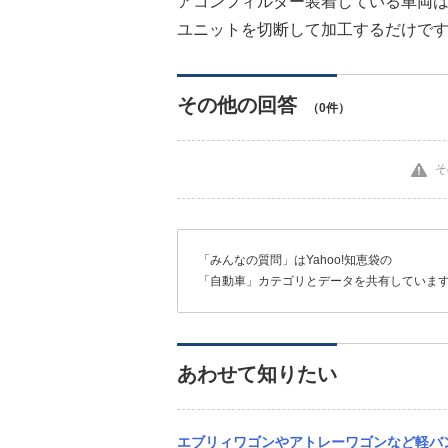
アコンフィルター装着している車両
ユニットを切断して加工するだけで
その他の回答
（0件）
そ
「みんなの質問」はYahoo!知恵袋の
「自動車」カテゴリとデータを共有していま
あわせて知りたい
エブリィワゴンやアトレーワゴンなど軽バンベースの車は、後席からリアガラスまで距離が