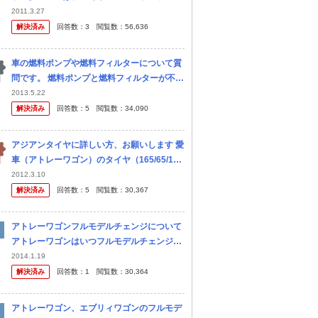
ジしておらず、新しいスズキエブリィやダイ
2011.3.27
ハツアトレーワゴンより車重も重いのに、カ
解決済み
回答数：
3
閲覧数：
56,636
タログ燃費でも優れ、e燃費など...
車の燃料ポンプや燃料フィルターについて質
問です。 燃料ポンプと燃料フィルターが不具
合を起こすとどのような症状が起こります
2013.5.22
か？当方１２年式のアトレーワゴンカスタム
解決済み
回答数：
5
閲覧数：
34,090
ターボ４WD、約１０万キロ走行です...
アジアンタイヤに詳しい方、お願いします 愛
車（アトレーワゴン）のタイヤ（165/65/1
3）が不幸にもバーストしてしまいました。
2012.3.10
無事だった他の3本も残り溝3ミリくらいでし
解決済み
回答数：
5
閲覧数：
30,367
たので、4本まとめて交...
アトレーワゴンフルモデルチェンジについて
アトレーワゴンはいつフルモデルチェンジす
るとおもいますか？みなさまのお知恵をお貸
2014.1.19
し下さい。購入予定です
解決済み
回答数：
1
閲覧数：
30,364
アトレーワゴン、エブリィワゴンのフルモデ