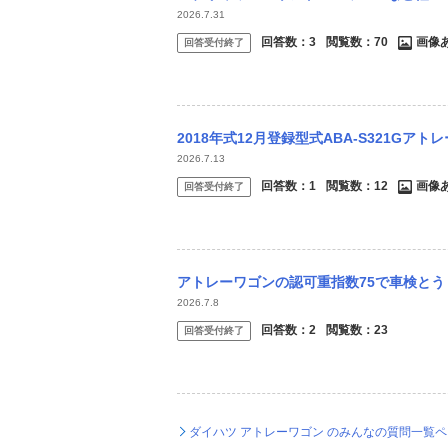
2026.7.31
回答数：
3
閲覧数：
70
画像
回答受付終了
2018年式12月登録型式ABA-S321Gアトレーワゴン
2026.7.13
回答数：
1
閲覧数：
12
画像
回答受付終了
アトレーワゴンの認可重指数75で車検とうりますか？ご回答お願
2026.7.8
回答数：
2
閲覧数：
23
回答受付終了
ダイハツ アトレーワゴン のみんなの質問一覧