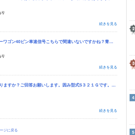
あり
続きを見る
40ピン車速信号こちらで間違いないですかね？青白となってますが実際は白ぽかったので
あり
続きを見る
いします。因み型式S３２１Ｇです。また取付予定タイヤサイズは165-55-15です。
続きを見る
ページに戻る