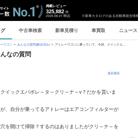
掲載レビュー
325,882
件
時点
※新車カタログのある自動車総合情報
2026.08.07
ログ
中古車検索
新車見積り
車買取
ニュース
ーワゴン
みんなの質問(解決済み)
アトレーワゴンに乗っていて、今回、クイックエ...
みんなの質問
違反報告
クイックエパポレ～タ～クリ～ナ～v？だかを貰いま
たが、自分が乗ってるアトレーはエアコンフィルターが
、穴を開けて掃除？するのはありましたがクリ～ナ～を