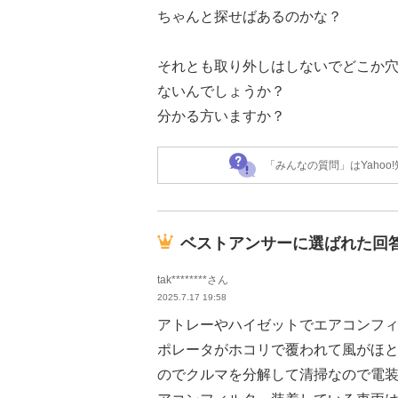
ちゃんと探せばあるのかな？
それとも取り外しはしないでどこか
ないんでしょうか？
分かる方いますか？
「みんなの質問」はYaho
ベストアンサーに選ばれた回
tak********さん
2025.7.17 19:58
アトレーやハイゼットでエアコンフ
ポレータがホコリで覆われて風がほ
のでクルマを分解して清掃なので電装