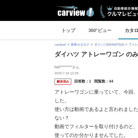
トップ
360°ビュー
カタ
carview!
新車カタログ
ダイハツ(DAIHATSU)
アトレ
ダイハツ アトレーワゴン の
hid********さん
2025.7.16 12:26
回答数：
1
閲覧数：
44
解決済み
アトレーワゴンに乗っていて、今回、
した。
使い方は動画であるよと言われまし
ない？
動画でフィルターを取り付けるのと
使ってのか分かりませんでした。