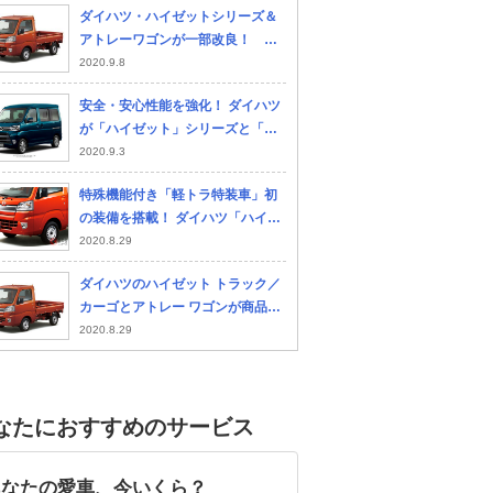
ダイハツ・ハイゼットシリーズ＆
アトレーワゴンが一部改良！ 安
全装備を充実させて魅力アップ
2020.9.8
安全・安心性能を強化！ ダイハツ
が「ハイゼット」シリーズと「ア
トレー・ワゴン」を仕様変更
2020.9.3
特殊機能付き「軽トラ特装車」初
の装備を搭載！ ダイハツ「ハイゼ
ット」シリーズと「アトレーワゴ
2020.8.29
ン」が一部改良
ダイハツのハイゼット トラック／
カーゴとアトレー ワゴンが商品改
良。燃費基準はWLTCモードに対
2020.8.29
応
なたにおすすめのサービス
あなたの愛車、今いくら？