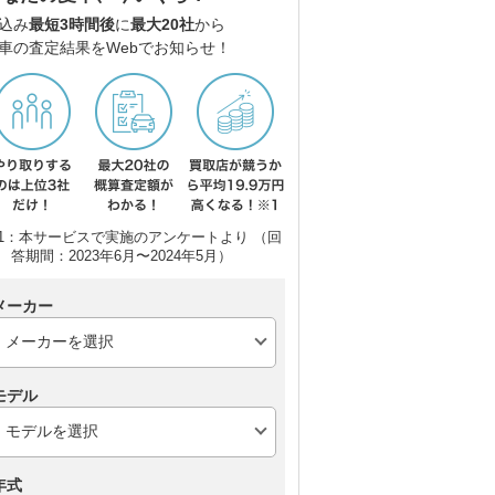
込み
最短3時間後
に
最大20社
から
車の査定結果をWebでお知らせ！
1：本サービスで実施のアンケートより （回
答期間：2023年6月〜2024年5月）
メーカー
モデル
年式