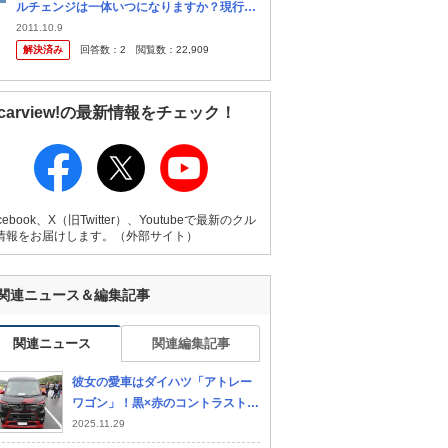
ルチェンジは一体いつになりますか？現行モ
デルになってかなり経過していますし正直今
2011.10.9
更ながら現行タイプを買うのもなぁ～…て感
解決済み
回答数：
2
閲覧数：
22,909
じです。雑誌やネット見てても情報...
carview!の最新情報をチェック！
cebook、X（旧Twitter）、Youtubeで最新のクル
情報をお届けします。（外部サイト）
関連ニュース＆編集記事
関連ニュース
関連編集記事
彼女の愛車はダイハツ「アトレー
ワゴン」！黒×赤のコントラストが
映えるカスタマイズ軽バンの完成
2025.11.29
度がすごい