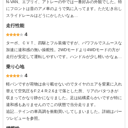
N-VAN、エブリイ、アトレーの中では一番好みの外観でした。特
にフロントは昔のアメ車のようで気に入ってます。ただむき出し
スライドレールはどうにかしたいなぁ…
走行性能
4
ターボ、ＣＶＴ、四駆とフル装備ですが、パワフルでスムースな
加速に違和感の無い操舵性。2WDモードより4WDモードの方が
走行が安定して運転しやすいです。ハンドルが少し軽いかなぁ…
乗り心地
4
軽バンですが荷物は余り載せないのでタイヤのエアを窒素に入れ
替えて空気圧をF:2.4 R:2.6まで落とした所、リアのバタつきが
収まってかなり静かになりました。足は結構柔らかいですが特に
違和感もありませんのでこの状態で当分走ります。
追記…テインの車高調を衝動買いしてしまいました。詳細はパー
ツレビューを参照。