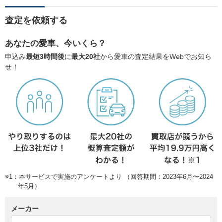
査定を依頼する
あなたの愛車、今いくら？
申込み
最短3時間後
に
最大20社
から愛車の査定結果をWebでお知ら
せ！
※1：本サービスで実施のアンケートより （回答期間：2023年6月〜2024
年5月）
メーカー