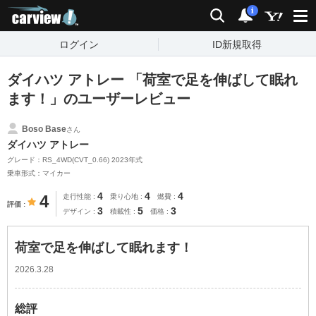
carview!
検索
通知
i
ログイン
ID新規取得
ダイハツ アトレー 「荷室で足を伸ばして眠れ
ます！」のユーザーレビュー
Boso Base
さん
ダイハツ アトレー
グレード：RS_4WD(CVT_0.66) 2023年式
乗車形式：マイカー
4
4
4
4
走行性能
乗り心地
燃費
評価
3
5
3
デザイン
積載性
価格
荷室で足を伸ばして眠れます！
2026.3.28
総評