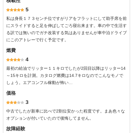
積載性
5
私は身長１７３センチ位ですがリアをフラットにして助手席を前
にスライドすると足を伸ばしてごろ寝出来ます。車の中で生活す
る訳では無いのでガチ改装する気はありませんが車中泊ドライブ
にこのアトレーで行く予定です。
燃費
4
最初の給油でリッター１１キロでしたが2回目以降はリッター14
～15キロを計測。カタログ燃費は14.7キロなのでこんなモノで
しょう。エアコンフル稼動が怖い…
価格
3
中古でしたが新車に比べで2割位安かった程度です。まあ色々な
オプションが付いていたので後悔してません。
故障経験