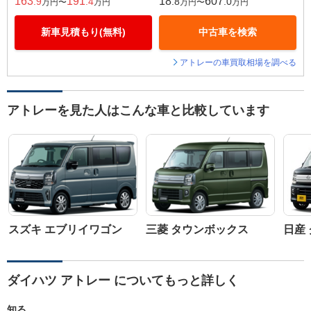
163
191
18
607
.9
.4
.8
.0
万円〜
万円
万円〜
万円
新車見積もり(無料)
中古車を検索
アトレーの車買取相場を調べる
アトレーを見た人はこんな車と比較しています
スズキ エブリイワゴン
三菱 タウンボックス
日産
ダイハツ アトレー についてもっと詳しく
知る