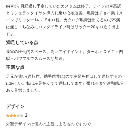
納車3ヶ月経過し予定していたカスタムは終了。テインの車高調
とミシュランタイヤを導入し乗り心地改善。燃費はチョイ乗りメ
インでリッター14～15キロ程。カタログ燃費は出てるので不満
は無し！ちなみにロングドライブ時はリッター20キロ近く出ま
すよ。
満足している点
荷室の圧倒的スペース。高いアイポイント。ターボ＋ＣＶＴ＋四
駆＝パワフルでスムースな加速。
不満な点
足元が狭い(運転席、助手席共に)ので左足を伸ばして運転するの
は厳しい。私は左足を立てて運転してますが慣れるまで違和感が
あり苦労しました。
デザイン
3
外観デザインは個人の主観によるものですので…