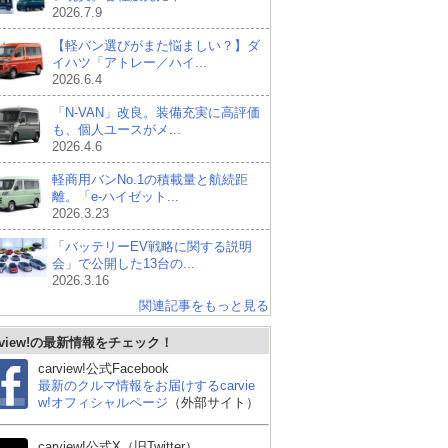
2026.7.9
【軽バン選びがまた悩ましい？】ダ
イハツ「アトレー／ハイ...
2026.6.4
「N-VAN」改良。装備充実に高評価
も、個人ユースがメ...
2026.4.6
軽商用バンNo.1の積載量と航続距
離。「e-ハイゼット...
2026.3.23
「バッテリーEV戦略に関する説明
会」で公開した13台の...
2026.3.16
関連記事をもっと見る
rview!の最新情報をチェック！
carview!公式Facebook
最新のクルマ情報をお届けするcarvie
w!オフィシャルページ
（外部サイト）
carview!公式X（旧Twitter）