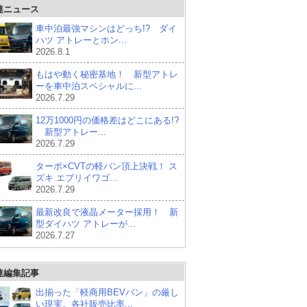
連ニュース
車中泊最強マシンはどっち!? ダイ
ハツ アトレーとホン...
2026.8.1
もはや動く秘密基地！ 新型アトレ
ーを車中泊スペシャルに...
2026.7.29
12万1000円の価格差はどこにある!?
新型アトレー...
2026.7.29
ターボ×CVTの軽バン頂上決戦！ ス
ズキ エブリイワゴ...
2026.7.29
最新改良で液晶メーター採用！ 新
型ダイハツ アトレーが...
2026.7.27
連編集記事
出揃った「軽商用BEVバン」の厳し
い現実。各社販売比率...