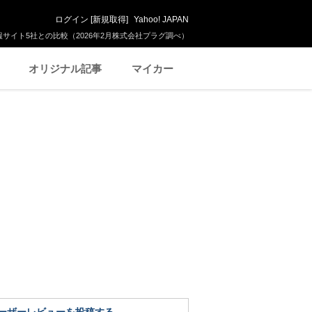
ログイン
[
新規取得
]
Yahoo! JAPAN
サイト5社との比較（2026年2月株式会社プラグ調べ）
オリジナル記事
マイカー