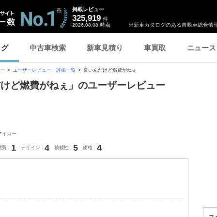
掲載レビュー
325,919
件
時点
※新車カタログのある自動車総合情報
2026.08.08
ログ
中古車検索
新車見積り
車買取
ニュース
ー
ユーザーレビュー・評価一覧
良いんだけど燃費がねぇ
だけど燃費がねぇ」のユーザーレビュー
マイカー
1
4
5
4
燃費
デザイン
積載性
価格