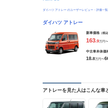
ダイハツ アトレー のユーザーレビュー・評価一
ダイハツ アトレー
新車価格
（税
163
.9
万円
中古車本体価
18
6
.8
万円
〜
アトレーを見た人はこんな車