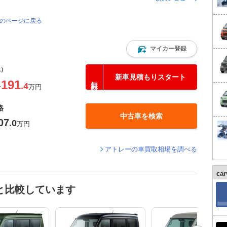
覧のページに戻る
マイカー登録
込）
新車見積もりスタート
191
.4
〜
万円
格
中古車を検索
07
.0
万円
アトレーの車買取相場を調べる
ca
と比較しています