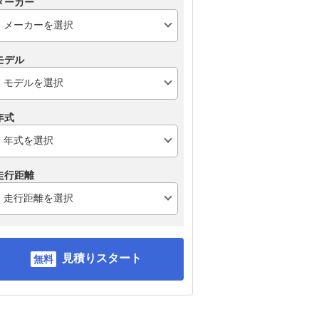
メーカー
モデル
年式
走行距離
見積りスタート