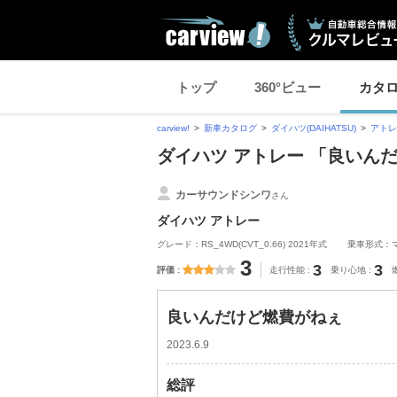
トップ
360°ビュー
カタ
carview!
新車カタログ
ダイハツ(DAIHATSU)
アトレ
ダイハツ アトレー 「良いん
カーサウンドシンワ
さん
ダイハツ アトレー
グレード：RS_4WD(CVT_0.66) 2021年式
乗車形式：
3
3
3
評価
走行性能
乗り心地
良いんだけど燃費がねぇ
2023.6.9
総評