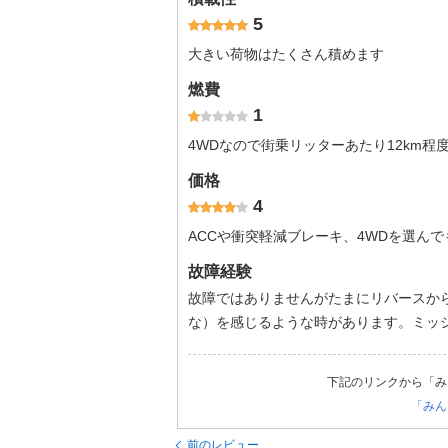
5
大きい荷物はたくさん積めます
燃費
1
4WDなので街乗リッターあたり12km程
価格
4
ACCや衝突軽減ブレーキ、4WDを選んで
故障経験
故障ではありませんがたまにリバースか
な）を感じるような時があります。ミッ
下記のリンクから「み
「みん
前のレビュー