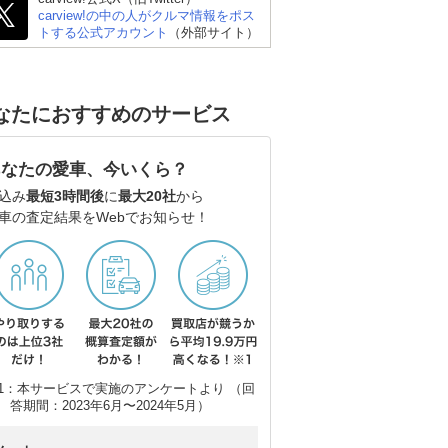
carview!の中の人がクルマ情報をポス
トする公式アカウント
（外部サイト）
ゴン
なたにおすすめのサービス
あなたの愛車、今いくら？
込み
最短3時間後
に
最大20社
から
車の査定結果をWebでお知らせ！
1：本サービスで実施のアンケートより （回
答期間：2023年6月〜2024年5月）