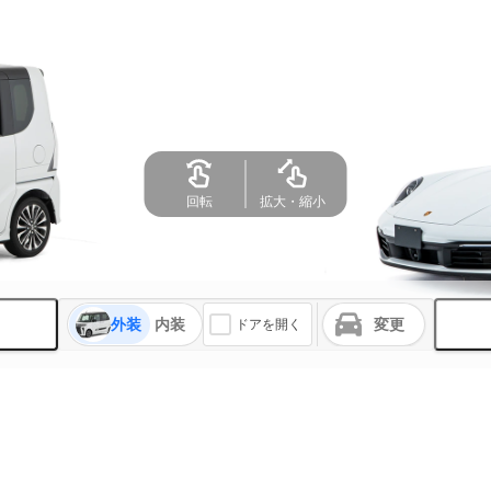
外装
内装
変更
ドアを開く