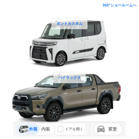
360°ショールームへ
タントカスタム
ハイラックス
外装
内装
変更
ドアを開く