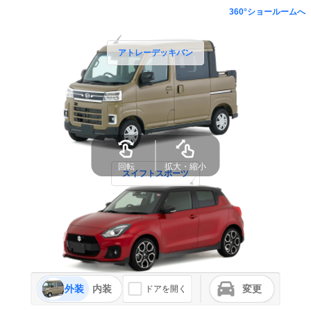
360°ショールームへ
アトレーデッキバン
回転
拡大・縮小
スイフトスポーツ
外装
内装
変更
ドアを開く