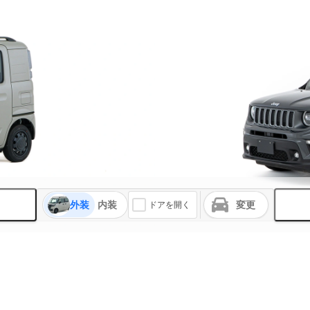
外装
内装
変更
ドアを開く