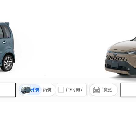
外装
内装
変更
ドアを開く