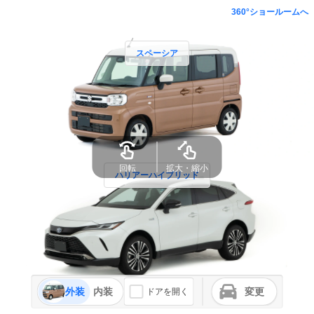
360°ショールームへ
スペーシア
回転
拡大・縮小
ハリアーハイブリッド
外装
内装
変更
ドアを開く