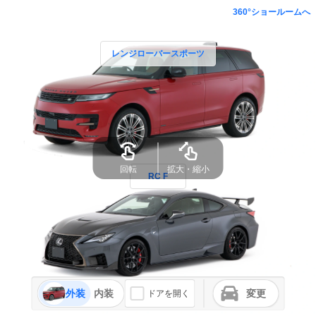
360°ショールームへ
レンジローバースポーツ
RC F
外装
内装
変更
ドアを開く