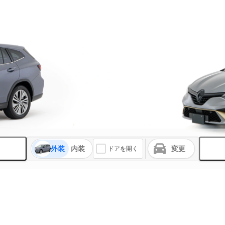
外装
内装
変更
ドアを開く