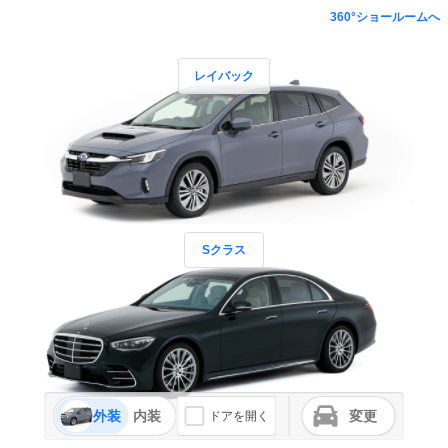
360°ショールームへ
レイバック
Sクラス
外装
内装
変更
ドアを開く