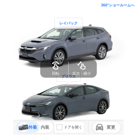
360°ショールームへ
レイバック
回転
拡大・縮小
プリウス
外装
内装
変更
ドアを開く