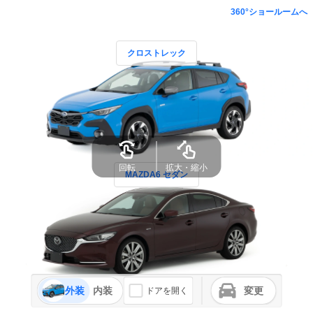
360°ショールームへ
クロストレック
回転
拡大・縮小
MAZDA6 セダン
外装
内装
変更
ドアを開く