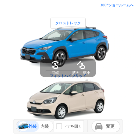
360°ショールームへ
クロストレック
回転
拡大・縮小
フィットハイブリッド
外装
内装
変更
ドアを開く