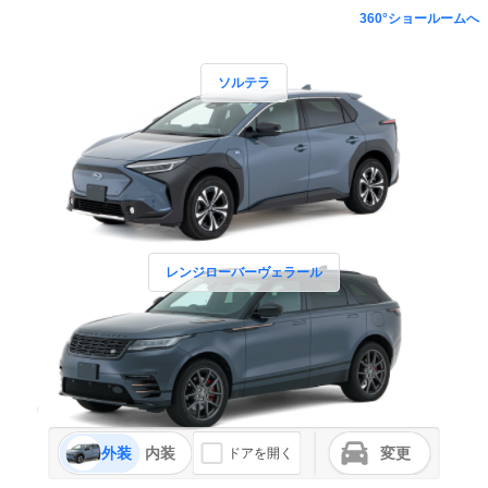
360°ショールームへ
ソルテラ
レンジローバーヴェラール
外装
内装
変更
ドアを開く