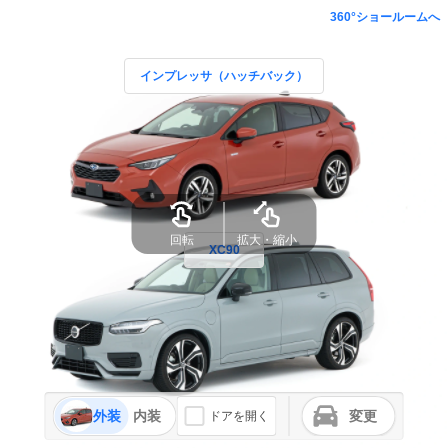
360°ショールームへ
インプレッサ（ハッチバック）
回転
拡大・縮小
XC90
外装
内装
変更
ドアを開く