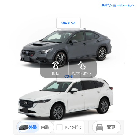
360°ショールームへ
WRX S4
回転
拡大・縮小
CX-8
外装
内装
変更
ドアを開く