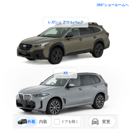
360°ショールームへ
レガシィ アウトバック
X5
外装
内装
変更
ドアを開く