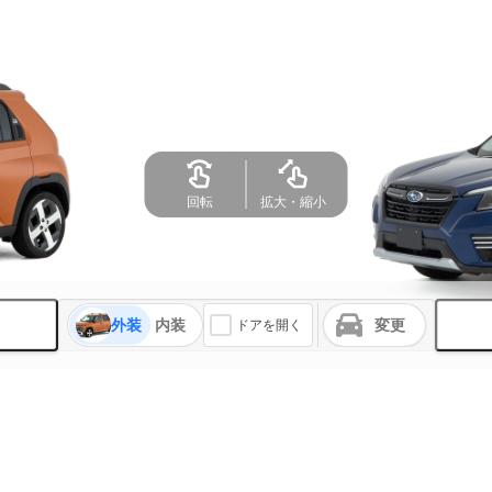
回転
拡大・縮小
外装
内装
変更
ドアを開く