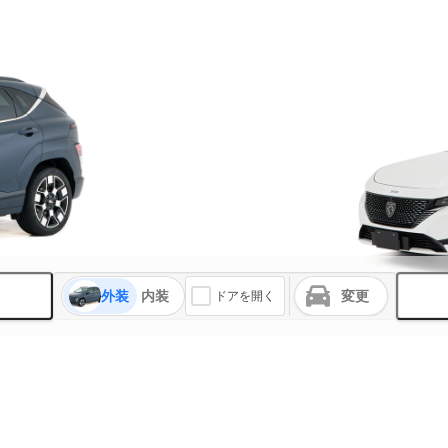
外装
内装
変更
ドアを開く