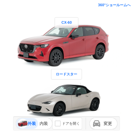
360°ショールームへ
CX-60
ロードスター
外装
内装
変更
ドアを開く