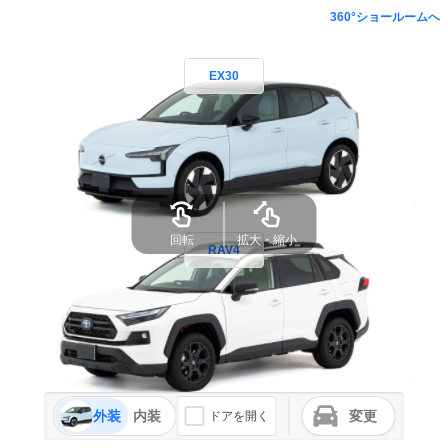
360°ショールームへ
EX30
回転
拡大・縮小
RAV4
外装
内装
変更
ドアを開く