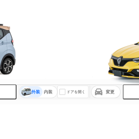
外装
内装
変更
ドアを開く