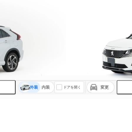
外装
内装
変更
ドアを開く