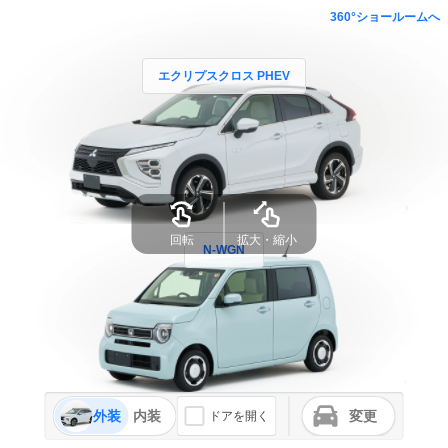
360°ショールームへ
エクリプスクロス PHEV
回転
拡大・縮小
N-WGN
外装
内装
変更
ドアを開く