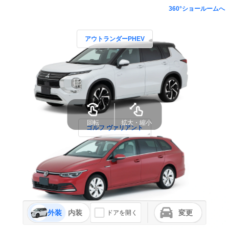
360°ショールームへ
アウトランダーPHEV
回転
拡大・縮小
ゴルフ ヴァリアント
外装
内装
変更
ドアを開く