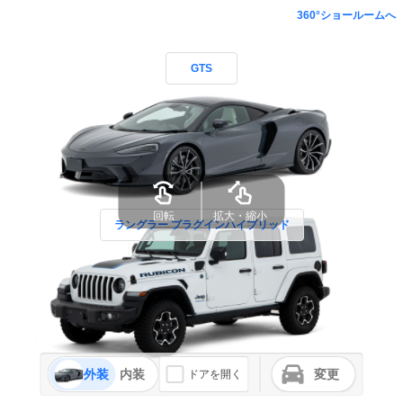
360°ショールームへ
GTS
回転
拡大・縮小
ラングラー プラグインハイブリッド
外装
内装
変更
ドアを開く