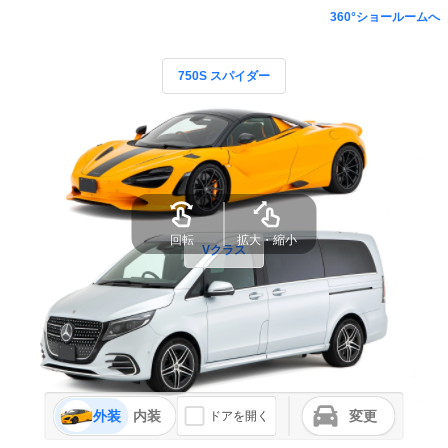
360°ショールームへ
750S スパイダー
Vクラス
外装
内装
変更
ドアを開く