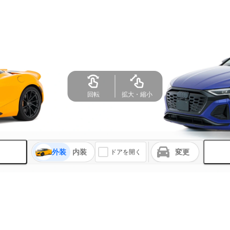
回転
拡大・縮小
外装
内装
変更
ドアを開く