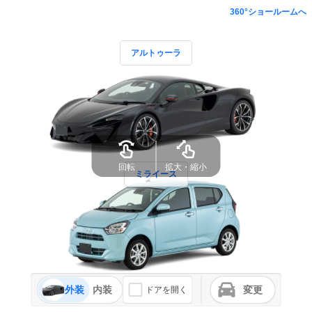
360°ショールームへ
アルトゥーラ
ミライース
外装
内装
変更
ドアを開く