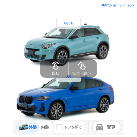
360°ショールームへ
600e
回転
拡大・縮小
X4
外装
内装
変更
ドアを開く