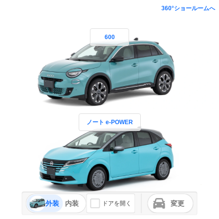
360°ショールームへ
600
ノート e-POWER
外装
内装
変更
ドアを開く