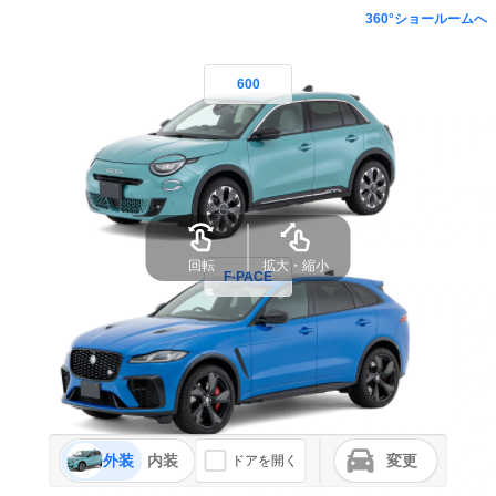
360°ショールームへ
600
回転
拡大・縮小
F-PACE
外装
内装
変更
ドアを開く